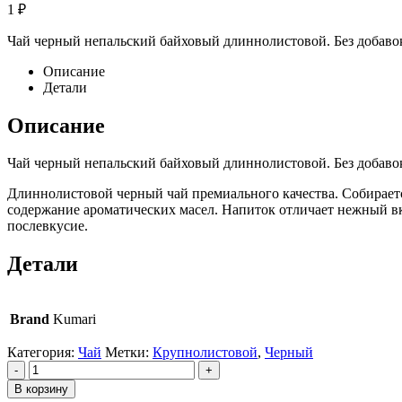
1
₽
Чай черный непальский байховый длиннолистовой. Без добаво
Описание
Детали
Описание
Чай черный непальский байховый длиннолистовой. Без добаво
Длиннолистовой черный чай премиального качества. Собирает
содержание ароматических масел. Напиток отличает нежный вку
послевкусие.
Детали
Brand
Kumari
Категория:
Чай
Метки:
Крупнолистовой
,
Черный
-
+
В корзину