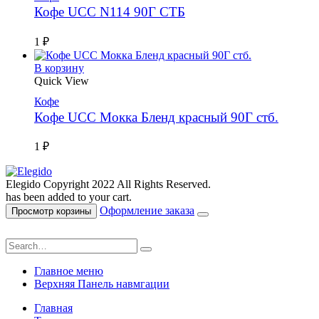
Кофе UCC N114 90Г СТБ
1
₽
В корзину
Quick View
Кофе
Кофе UCC Мокка Бленд красный 90Г стб.
1
₽
Elegido Copyright 2022 All Rights Reserved.
has been added to your cart.
Оформление заказа
Просмотр корзины
Главное меню
Верхняя Панель навмгации
Главная