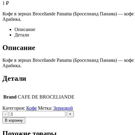
1
₽
Кофе в зернах Broceliande Panama (Броселианд Панама) — коф
Арабика.
Описание
Детали
Описание
Кофе в зернах Broceliande Panama (Броселианд Панама) — коф
Арабика.
Детали
Brand
CAFE DE BROCELIANDE
Категория:
Кофе
Метка:
Зерновой
-
+
В корзину
Похожие товары