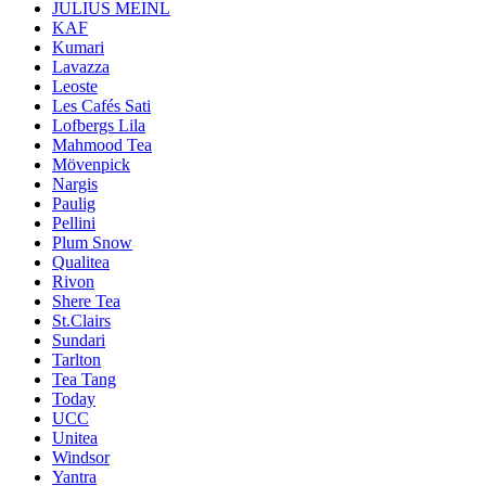
JULIUS MEINL
KAF
Kumari
Lavazza
Leoste
Les Cafés Sati
Lofbergs Lila
Mahmood Tea
Mövenpick
Nargis
Paulig
Pellini
Plum Snow
Qualitea
Rivon
Shere Tea
St.Clairs
Sundari
Tarlton
Tea Tang
Today
UCC
Unitea
Windsor
Yantra