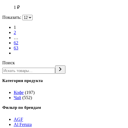
1
₽
Показать:
1
2
…
62
63
Поиск
Категория продукта
Кофе
(197)
Чай
(552)
Фильтр по брендам
AGF
Al Feruza