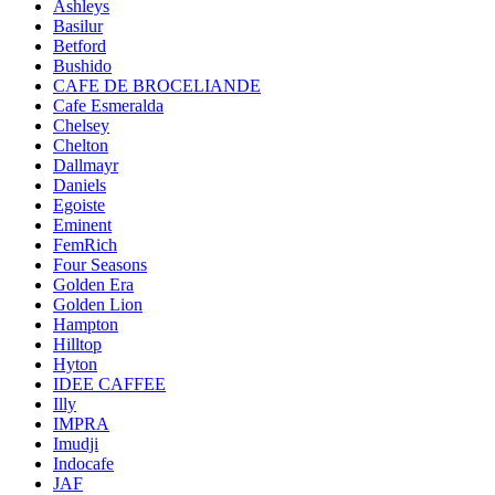
Ashleys
Basilur
Betford
Bushido
CAFE DE BROCELIANDE
Cafe Esmeralda
Chelsey
Chelton
Dallmayr
Daniels
Egoiste
Eminent
FemRich
Four Seasons
Golden Era
Golden Lion
Hampton
Hilltop
Hyton
IDEE CAFFEE
Illy
IMPRA
Imudji
Indocafe
JAF