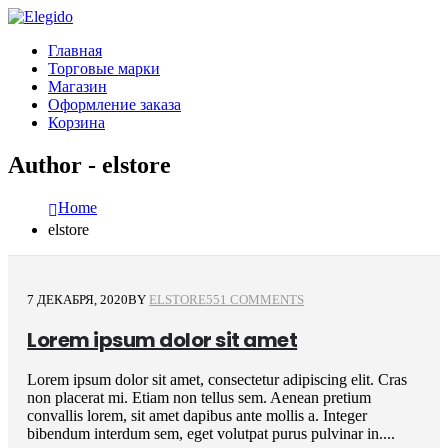
Главная
Торговые марки
Магазин
Оформление заказа
Корзина
Author - elstore
Home
elstore
7 ДЕКАБРЯ, 2020
BY
ELSTORE
551 COMMENTS
Lorem ipsum dolor sit amet
Lorem ipsum dolor sit amet, consectetur adipiscing elit. Cras
non placerat mi. Etiam non tellus sem. Aenean pretium
convallis lorem, sit amet dapibus ante mollis a. Integer
bibendum interdum sem, eget volutpat purus pulvinar in....