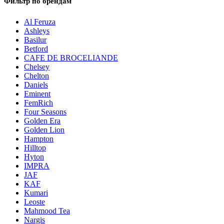
Фильтр по брендам
Al Feruza
Ashleys
Basilur
Betford
CAFE DE BROCELIANDE
Chelsey
Chelton
Daniels
Eminent
FemRich
Four Seasons
Golden Era
Golden Lion
Hampton
Hilltop
Hyton
IMPRA
JAF
KAF
Kumari
Leoste
Mahmood Tea
Nargis