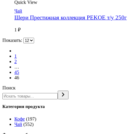
Quick View
Чай
Шери Престижная коллекция PEKOE т/у 250г
1
₽
Показать:
1
2
…
45
46
Поиск
Категория продукта
Кофе
(197)
Чай
(552)