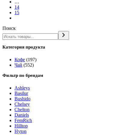
…
14
15
Поиск
Категория продукта
Кофе
(197)
Чай
(552)
Фильтр по брендам
Ashleys
Basilur
Bushido
Chelsey
Chelton
Daniels
FemRich
Hilltop
Hyton