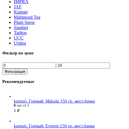
IMPRA
JAF
Kumari
Mahmood Tea
Plum Snow
Sundari
Tarlton
UCC
Unitea
Фильтр по цене
Минимальная
Максимальная
цена
цена
Фильтрация
Рекомендуемые
kumari. Горный. Makalu 150 гр. жест.банка
0
out of 5
1
₽
kumari. Горный. Everest 150 гр. жест.банка